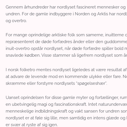
Gennem århundreder har nordlyset fascineret mennesker og r
undren. For de gamle indbyggere i Norden og Arktis har nordly
og overtro.
For mange oprindelige arktiske folk som samerne, inuitterne 
repræsenteret de døde forfædres ånder eller den guddommelige
inuit-overtro opstår nordlyset, når døde forfædre spiller bol
snavlede kødben. Visse stammer så ligefrem nordlyset som ån
I norsk folketro mentes nordlyset ligeledes at være resultat a
at advare de levende mod en kommende ulykke eller fare. No
skræmme eller forstyrre nordlysets “spøgelseshær”.
Uanset oprindelsen for disse gamle myter og fortællinger, ru
en ubetvingelig magi og fascinationskraft. Intet naturunder
menneskelige indbildningskraft og vakt sansen for undren so
nordlyset er at føle sig lille, men samtidig en intens glæde og
er svær at ryste af sig igen.