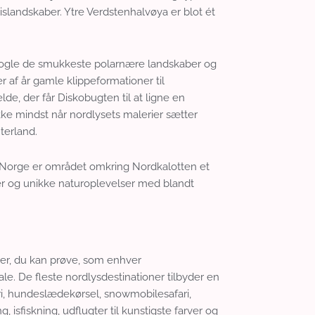
islandskaber. Ytre Verdstenhalvøya er blot ét
 nogle de smukkeste polarnære landskaber og
 af år gamle klippeformationer til
lde, der får Diskobugten til at ligne en
ikke mindst når nordlysets malerier sætter
terland.
g Norge er området omkring Nordkalotten et
ser og unikke naturoplevelser med blandt
eter, du kan prøve, som enhver
e. De fleste nordlysdestinationer tilbyder en
ri, hundeslædekørsel, snowmobilesafari,
isfiskning, udflugter til kunstigste farver og