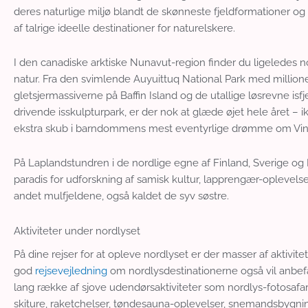
deres naturlige miljø blandt de skønneste fjeldformationer og 
af talrige ideelle destinationer for naturelskere.
I den canadiske arktiske Nunavut-region finder du ligeledes
natur. Fra den svimlende Auyuittuq National Park med millioner
gletsjermassiverne på Baffin Island og de utallige løsrevne isfje
drivende isskulpturpark, er der nok at glæde øjet hele året – 
ekstra skub i barndommens mest eventyrlige drømme om Vin
På Laplandstundren i de nordlige egne af Finland, Sverige o
paradis for udforskning af samisk kultur, lapprengær-oplevel
andet mulfjeldene, også kaldet de syv søstre.
Aktiviteter under nordlyset
På dine rejser for at opleve nordlyset er der masser af aktivit
god
rejsevejledning
om nordlysdestinationerne også vil anbefal
lang række af sjove udendørsaktiviteter som nordlys-fotosafa
skiture, raketchelser, tøndesauna-oplevelser, snemandsbygning, 