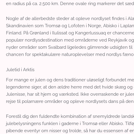
en radius på ca. 2.500 km. Denne ovale ring markerer det sæ
Nogle af de allerbedste steder at opleve nordlyset findes i Al
Skandinavien som Tromsø og Lofoten i Norge, Abisko i Lapland 
Finland. På Grønland i Ilulissat og Kangerlussuaq er chancer
populær nordlysdestination med områderne ved Reykjavík og Aku
nyder områder som Svalbard ligeledes glimrende udsigten til n
chancen for spektakulære naturoplevelser med nordlys fæn
Juletid i Arktis
For mange er julen og dens traditioner uløseligt forbundet me
legenderne siger, at den ældre herre med det hvide skæg og 
Julenisse, har sit hjem og værksted. Ikke overraskende er jule
rejse til polarnære områder og opleve nordlysets dans på den
Forestil dig den fuldendte kombination af snemyldrede land
julebelysningens funklen i gaderne i Tromsø eller Abisko. Til
pibende eventyr om nisser og trolde, så har du essensen af en