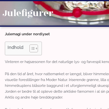
Gå
til
Julefigurer
indholdet
Julemagi under nordlyset
Indhold
Vinteren er højsæsonen for det naturlige lys- og farvespil kend
På den tid af året, hvor nattemørket er længst, bliver himmel
visuelle forestillinger fra Moder Natur. Iriserende grønne, lil
himmelkuplens blåsorte baggrund i et uforglemmeligt skuespil 
Jorden er bedre til at opleve dette arktiske fænomen i al sin 
Arktis og andre høje breddegrader.