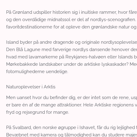
På Grønland udspiller historien sig i inuitiske rammer, hvor få
og den overdådige midnatssol er del af nordlys-scenografien. 
favoritdestinationerne for at opleve den grønlandske natur og 
Island byder på andre dragende og originale nordlysoplevelser,
Den Blå Lagune med farverige nordlys dansende henover d
hvad med lavamarkerne på Reykjanes-halvøen eller Islands be
Mørkebakkede landskaber under de arktiske lyskaskader? Med 
fotomulighederne uendelige.
Naturoplevelser i Arktis
Men uanset hvor du befinder dig, er der intet som de rene, usp
er bare én af de mange attraktioner. Hele Arktiske regionens v
fryd og rejsegrund for mange.
På Svalbard, den norske øgruppe i Ishavet, får du rig lejlighed t
Bevæbnet med kamera og tålmodighed kan du studere majesteti