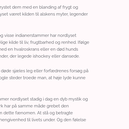
ystet dem med en blanding af frygt og
set været kilden til alskens myter, legender
og visse indianerstammer har nordlyset
 kilde til liv, frugtbarhed og renhed. Ifølge
d med en hvalroskrans eller en død hunds
der, der legede ishockey eller dansede.
f døde sjæles leg eller forfædrenes forsøg på
gle steder troede man, at høje lyde kunne
mmer nordlyset stadig i dag en dyb mystik og
værk har på samme måde grebet den
m dette fænomen. At stå og betragte
 hengivenhed til livets under. Og den følelse