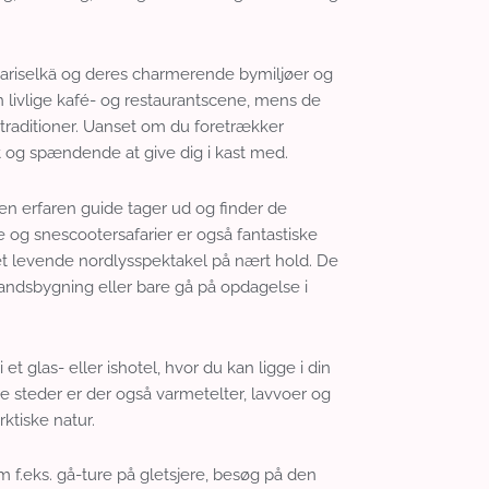
aariselkä og deres charmerende bymiljøer og
 livlige kafé- og restaurantscene, mens de
traditioner. Uanset om du foretrækker
jovt og spændende at give dig i kast med.
en erfaren guide tager ud og finder de
 og snescootersafarier er også fantastiske
det levende nordlysspektakel på nært hold. De
andsbygning eller bare gå på opdagelse i
t glas- eller ishotel, hvor du kan ligge i din
steder er der også varmetelter, lavvoer og
ktiske natur.
m f.eks. gå-ture på gletsjere, besøg på den