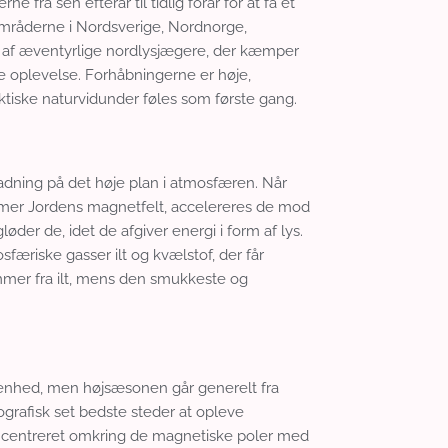
fra sen efterår til tidlig forår for at få et
dområderne i Nordsverige, Nordnorge,
 af æventyrlige nordlysjægere, der kæmper
ke oplevelse. Forhåbningerne er høje,
tiske naturvidunder føles som første gang.
dladning på det høje plan i atmosfæren. Når
ammer Jordens magnetfelt, accelereres de mod
er de, idet de afgiver energi i form af lys.
æriske gasser ilt og kvælstof, der får
ammer fra ilt, mens den smukkeste og
genhed, men højsæsonen går generelt fra
grafisk set bedste steder at opleve
ing centreret omkring de magnetiske poler med