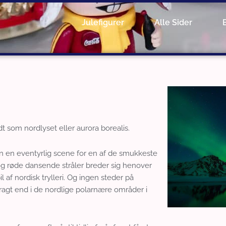
Julefigurer
Alle Sider
t som nordlyset eller aurora borealis.
en en eventyrlig scene for en af de smukkeste
la og røde dansende stråler breder sig henover
af nordisk trylleri. Og ingen steder på
pragt end i de nordlige polarnære områder i