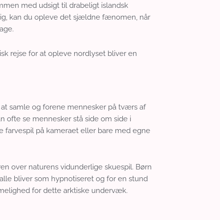
men med udsigt til drabeligt islandsk
ldig, kan du opleve det sjældne fænomen, når
lage.
isk rejse for at opleve nordlyset bliver en
il at samle og forene mennesker på tværs af
n ofte se mennesker stå side om side i
 farvespil på kameraet eller bare med egne
ren over naturens vidunderlige skuespil. Børn
alle bliver som hypnotiseret og for en stund
elighed for dette arktiske undervæk.