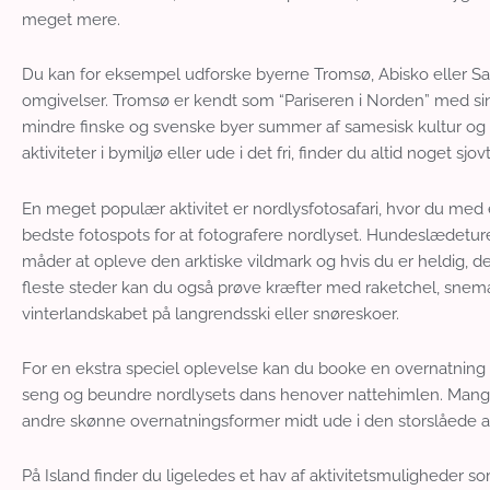
meget mere.
Du kan for eksempel udforske byerne Tromsø, Abisko eller S
omgivelser. Tromsø er kendt som “Pariseren i Norden” med sin
mindre finske og svenske byer summer af samesisk kultur og 
aktiviteter i bymiljø eller ude i det fri, finder du altid noget s
En meget populær aktivitet er nordlysfotosafari, hvor du med 
bedste fotospots for at fotografere nordlyset. Hundeslædeture
måder at opleve den arktiske vildmark og hvis du er heldig, 
fleste steder kan du også prøve kræfter med raketchel, snem
vinterlandskabet på langrendsski eller snøreskoer.
For en ekstra speciel oplevelse kan du booke en overnatning i e
seng og beundre nordlysets dans henover nattehimlen. Mange 
andre skønne overnatningsformer midt ude i den storslåede ar
På Island finder du ligeledes et hav af aktivitetsmuligheder so