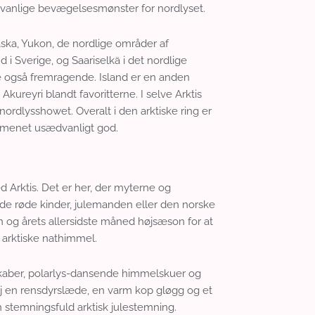
dvanlige bevægelsesmønster for nordlyset.
aska, Yukon, de nordlige områder af
i Sverige, og Saariselkä i det nordlige
ne også fremragende. Island er en anden
reyri blandt favoritterne. I selve Arktis
ordlysshowet. Overalt i den arktiske ring er
omenet usædvanligt god.
d Arktis. Det er her, der myterne og
de røde kinder, julemanden eller den norske
n og årets allersidste måned højsæson for at
 arktiske nathimmel.
skaber, polarlys-dansende himmelskuer og
føj en rensdyrslæde, en varm kop gløgg og et
 stemningsfuld arktisk julestemning.