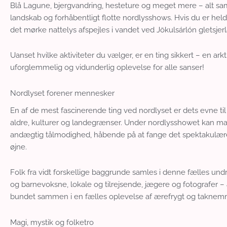
Blå Lagune, bjergvandring, hesteture og meget mere – alt sam
landskab og forhåbentligt flotte nordlysshows. Hvis du er he
det mørke nattelys afspejles i vandet ved Jökulsárlón gletsjer
Uanset hvilke aktiviteter du vælger, er en ting sikkert – en arkt
uforglemmelig og vidunderlig oplevelse for alle sanser!
Nordlyset forener mennesker
En af de mest fascinerende ting ved nordlyset er dets evne t
aldre, kulturer og landegrænser. Under nordlysshowet kan ma
andægtig tålmodighed, håbende på at fange det spektakulære
øjne.
Folk fra vidt forskellige baggrunde samles i denne fælles und
og barnevoksne, lokale og tilrejsende, jægere og fotografer – 
bundet sammen i en fælles oplevelse af ærefrygt og taknemm
Magi, mystik og folketro