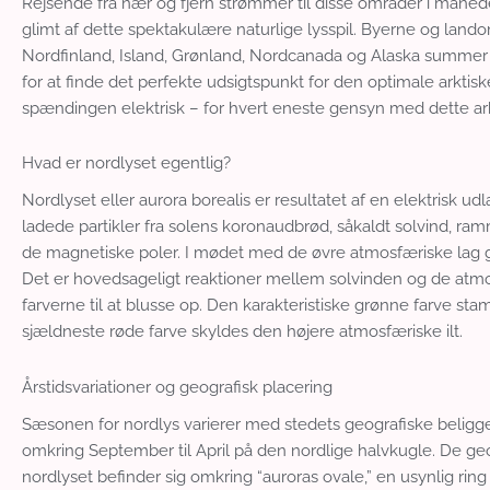
Rejsende fra nær og fjern strømmer til disse områder i månederne 
glimt af dette spektakulære naturlige lysspil. Byerne og lan
Nordfinland, Island, Grønland, Nordcanada og Alaska summer
for at finde det perfekte udsigtspunkt for den optimale arktis
spændingen elektrisk – for hvert eneste gensyn med dette ark
Hvad er nordlyset egentlig?
Nordlyset eller aurora borealis er resultatet af en elektrisk u
ladede partikler fra solens koronaudbrød, såkaldt solvind, r
de magnetiske poler. I mødet med de øvre atmosfæriske lag glød
Det er hovedsageligt reaktioner mellem solvinden og de atmosf
farverne til at blusse op. Den karakteristiske grønne farve st
sjældneste røde farve skyldes den højere atmosfæriske ilt.
Årstidsvariationer og geografisk placering
Sæsonen for nordlys varierer med stedets geografiske belig
omkring September til April på den nordlige halvkugle. De geo
nordlyset befinder sig omkring “auroras ovale,” en usynlig r