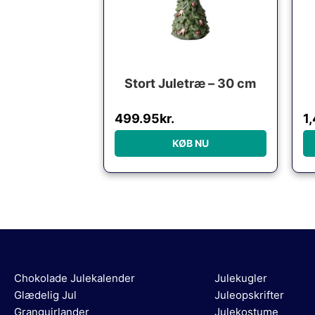
Stort Juletræ – 30 cm
499.95
kr.
1
KØB NU
Chokolade Julekalender
Julekugler
Glædelig Jul
Juleopskrifter
Granguirlander
Julekostume