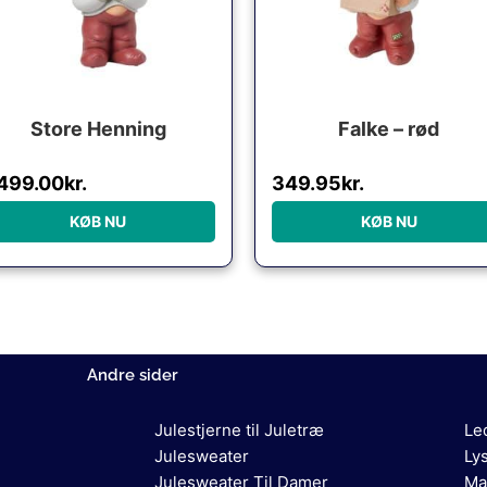
Store Henning
Falke – rød
,499.00
kr.
349.95
kr.
KØB NU
KØB NU
Andre sider
Julestjerne til Juletræ
Le
Julesweater
Ly
Julesweater Til Damer
Ma