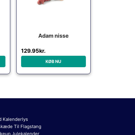
Adam nisse
129.95
kr.
KØB NU
d Kalenderlys
skæde Til Flagstang
keup Julekalender