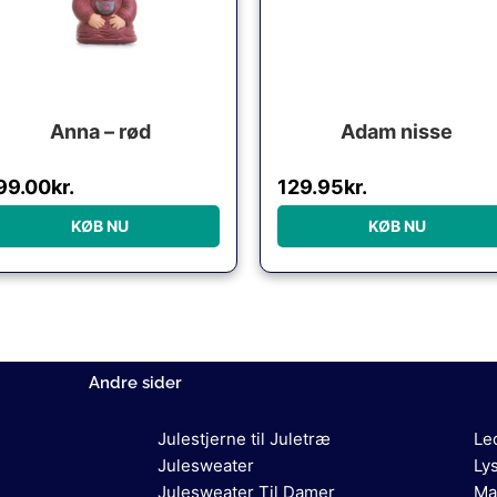
Anna – rød
Adam nisse
99.00
kr.
129.95
kr.
KØB NU
KØB NU
Andre sider
Julestjerne til Juletræ
Le
Julesweater
Ly
Julesweater Til Damer
Ma