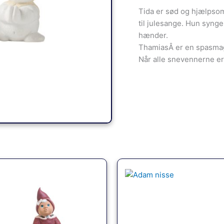
Tida er sød og hjælpsom
til julesange. Hun syng
hænder.
ThamiasÂ er en spasmage
Når alle snevennerne er