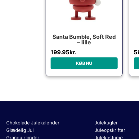
Santa Bumble, Soft Red
– lille
199.95
kr.
5
KØB NU
Chokolade Julekalender
Julekugler
Glædelig Jul
Juleopskrifter
Granguirlander
Julekostume