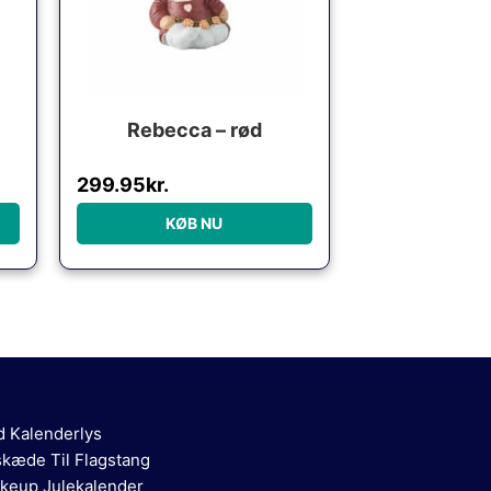
Rebecca – rød
299.95
kr.
KØB NU
d Kalenderlys
skæde Til Flagstang
keup Julekalender