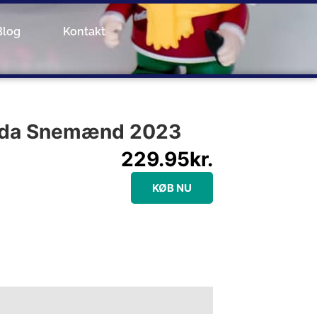
Blog
Kontakt
ida Snemænd 2023
229.95
kr.
KØB NU