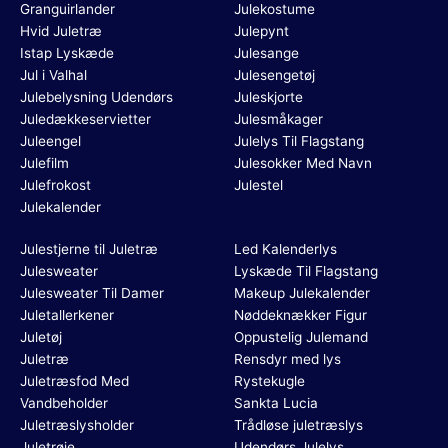
Granguirlander
Julekostume
Hvid Juletræ
Julepynt
Istap Lyskæde
Julesange
Jul i Valhal
Julesengetøj
Julebelysning Udendørs
Juleskjorte
Juledækkeservietter
Julesmåkager
Juleengel
Julelys Til Flagstang
Julefilm
Julesokker Med Navn
Julefrokost
Julestel
Julekalender
Julestjerne til Juletræ
Led Kalenderlys
Julesweater
Lyskæde Til Flagstang
Julesweater Til Damer
Makeup Julekalender
Juletallerkener
Nøddeknækker Figur
Juletøj
Oppustelig Julemand
Juletræ
Rensdyr med lys
Juletræsfod Med
Rystekugle
Vandbeholder
Sankta Lucia
Juletræslysholder
Trådløse juletræslys
Juletrøje
Udendørs Julelys