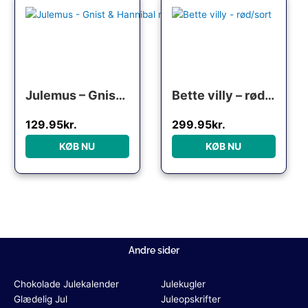
Julemus – Gnist & Hannibal med grød
Bette villy – rød/sort
129.95
kr.
299.95
kr.
KØB NU
KØB NU
Andre sider
Chokolade Julekalender
Julekugler
Glædelig Jul
Juleopskrifter