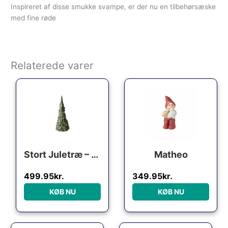
Inspireret af disse smukke svampe, er der nu en tilbehørsæske
med fine røde
Relaterede varer
Stort Juletræ – 30 cm
Matheo
499.95
kr.
349.95
kr.
KØB NU
KØB NU